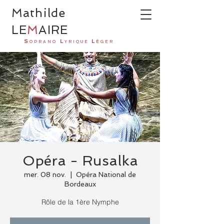
Ma
thilde
LE
M
AI
R
E
S
L
L
OPRANO
YRIQUE
ÉGER
Opéra - Rusalka
mer. 08 nov.
  |  
Opéra National de
Bordeaux
Rôle de la 1ère Nymphe