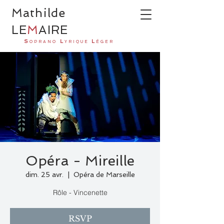
Ma
thilde
LE
M
AI
R
E
S
L
L
OPRANO
YRIQUE
ÉGER
Opéra - Mireille
dim. 25 avr.
  |  
Opéra de Marseille
Rôle - Vincenette
RSVP