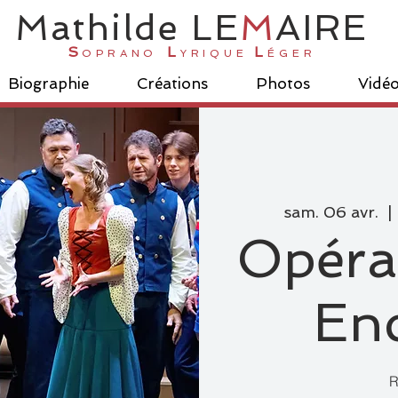
Ma
thilde
LE
M
AI
R
E
S
L
L
OPRANO
YRIQUE
ÉGER
Biographie
Créations
Photos
Vidé
sam. 06 avr.
  | 
Opéra 
En
R