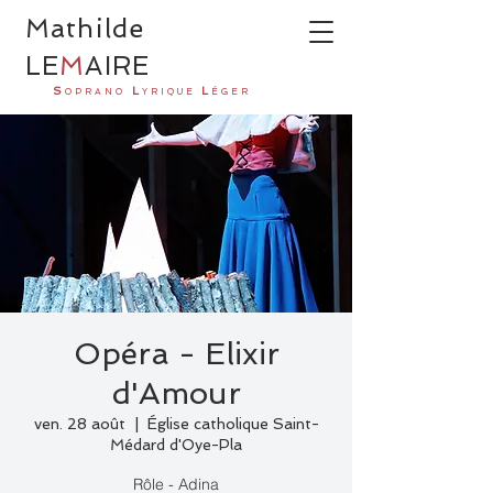
Ma
thilde
LE
M
AI
R
E
S
L
L
OPRANO
YRIQUE
ÉGER
Opéra - Elixir
d'Amour
ven. 28 août
  |  
Église catholique Saint-
Médard d'Oye-Pla
Rôle - Adina