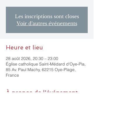
Les inscriptions sont closes
Voir d'autres événements
Heure et lieu
28 août 2026, 20:30 – 23:00
Église catholique Saint-Médard d'Oye-Pla,
85 Av. Paul Machy, 62215 Oye-Plage,
France
À propos de l'événement
Opéra Carmen (Bizet), dans le cadre du 
festival Opér'Oye (Oye-Plage).