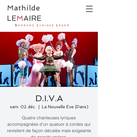
Ma
thilde
LE
M
AI
R
E
S
L
L
OPRANO
YRIQUE
ÉGER
D.I.V.A
sam. 02 déc.
  |  
La Nouvelle Eve (Paris)
Quatre chanteuses lyriques
accompagnées d’un quatuor à cordes qui
revisitent de façon décalée mais exigeante