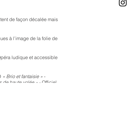
itent de façon décalée mais
ues à l’image de la folie de
Opéra ludique et accessible
D
« Brio et fantaisie »
-
ns de haute volée »
- Officiel