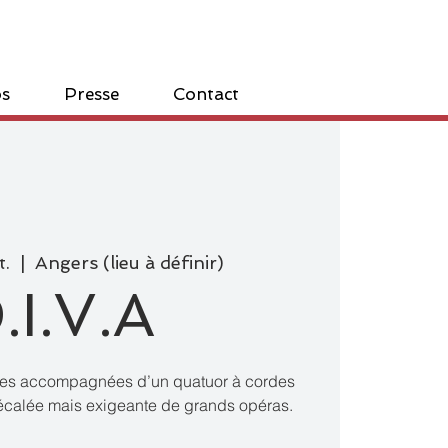
os
Presse
Contact
t.
  |  
Angers (lieu à définir)
.I.V.A
ues accompagnées d’un quatuor à cordes
décalée mais exigeante de grands opéras.