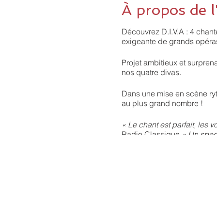
À propos de 
Découvrez D.I.V.A : 4 chan
exigeante de grands opéra
Projet ambitieux et surprena
nos quatre divas.
Dans une mise en scène ryth
au plus grand nombre !
« Le chant est parfait, les v
Radio Classique
« Un spec
des spectacles
« Un specta