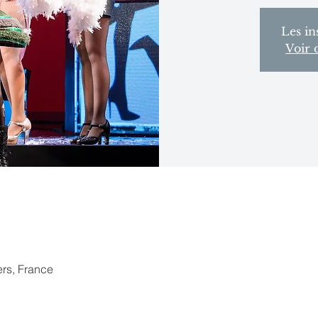
Les in
Voir 
ers, France