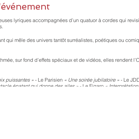
l'événement
teuses lyriques accompagnées d’un quatuor à cordes qui revis
s.
nt qui mêle des univers tantôt surréalistes, poétiques ou comiq
mée, sur fond d’effets spéciaux et de vidéos, elles rendent l’
oix puissantes »
- Le Parisien
« Une soirée jubilatoire »
- Le JD
tacle épatant qui donne des ailes »
- Le Figaro
« Interprétatio
cle divin »
- Point de Vue