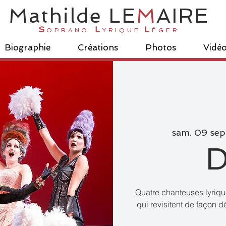
Ma
thilde
LE
M
AI
R
E
S
L
L
OPRANO
YRIQUE
ÉGER
Biographie
Créations
Photos
Vidé
sam. 09 sep
D
Quatre chanteuses lyriq
qui revisitent de façon 