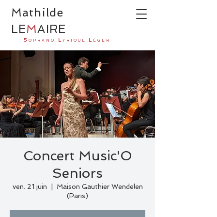
Ma
thilde
LE
M
AI
R
E
S
L
L
OPRANO
YRIQUE
ÉGER
Concert Music'O
Seniors
ven. 21 juin
  |  
Maison Gauthier Wendelen
(Paris)