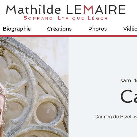
Ma
thilde
LE
M
AI
R
E
S
L
L
OPRANO
YRIQUE
ÉGER
Biographie
Créations
Photos
Vidé
sam. 1
C
Carmen de Bizet av